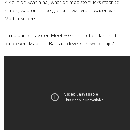
kijkje in de Scania-hal, waar de mooiste trucks staan te
shinen, waaronder de gloednieuwe vrachtwagen van
Martijn Kuipers!
En natuurlijk mag een Meet & Greet met de fans niet
ontbreken! Maar… is Badraaf deze keer wél op tijd?