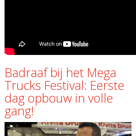
Badraaf bij het Mega
Trucks Festival: Eerste
dag opbouw in volle
gang!