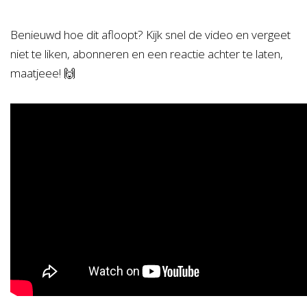
Benieuwd hoe dit afloopt? Kijk snel de video en vergeet
niet te liken, abonneren en een reactie achter te laten,
maatjeee! 🙌