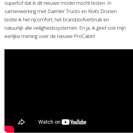
supertof dat ik dit nieuwe model mocht testen. In
samenwerking met Daimler Trucks en Kivits Drunen
testte ik het rijcomfort, het brandstofverbruik en
natuurlijk alle veiligheidssystemen. En ja, ik geef ook mijn
eerlijke mening over de nieuwe ProCabin!