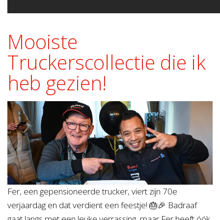
Mooiste
Truckerscollectie die ik
heb gezien!
Fer, een gepensioneerde trucker, viert zijn 70e
verjaardag en dat verdient een feestje! 🎂🎉 Badraaf
gaat langs met een leuke verrassing, maar Fer heeft óók