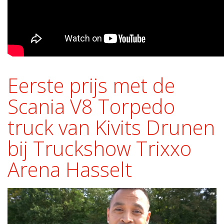
Eerste prijs met de
Scania V8 Torpedo
truck van Kivits Drunen
bij Truckshow Trixxo
Arena Hasselt