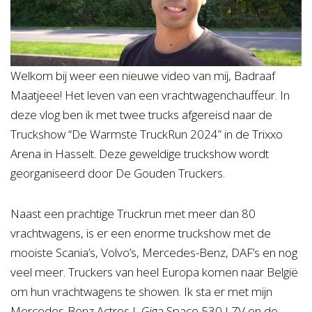
Welkom bij weer een nieuwe video van mij, Badraaf
Maatjeee! Het leven van een vrachtwagenchauffeur. In
deze vlog ben ik met twee trucks afgereisd naar de
Truckshow “De Warmste TruckRun 2024” in de Trixxo
Arena in Hasselt. Deze geweldige truckshow wordt
georganiseerd door De Gouden Truckers.
Naast een prachtige Truckrun met meer dan 80
vrachtwagens, is er een enorme truckshow met de
mooiste Scania’s, Volvo’s, Mercedes-Benz, DAF’s en nog
veel meer. Truckers van heel Europa komen naar België
om hun vrachtwagens te showen. Ik sta er met mijn
Mercedes-Benz Actros L Giga Space 530 LZV en de