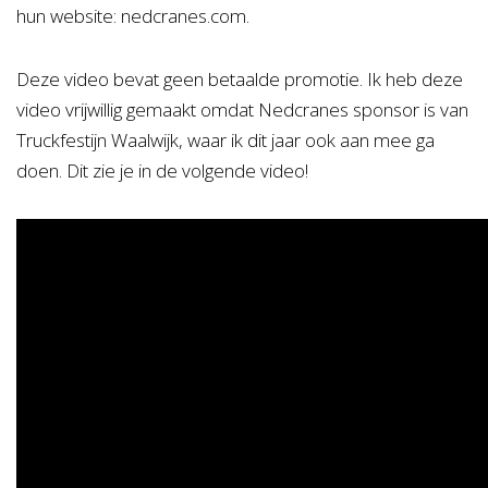
hun website: nedcranes.com.
Deze video bevat geen betaalde promotie. Ik heb deze
video vrijwillig gemaakt omdat Nedcranes sponsor is van
Truckfestijn Waalwijk, waar ik dit jaar ook aan mee ga
doen. Dit zie je in de volgende video!