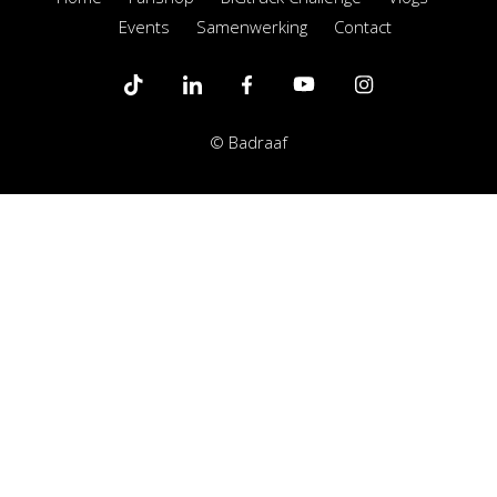
Events
Samenwerking
Contact
© Badraaf