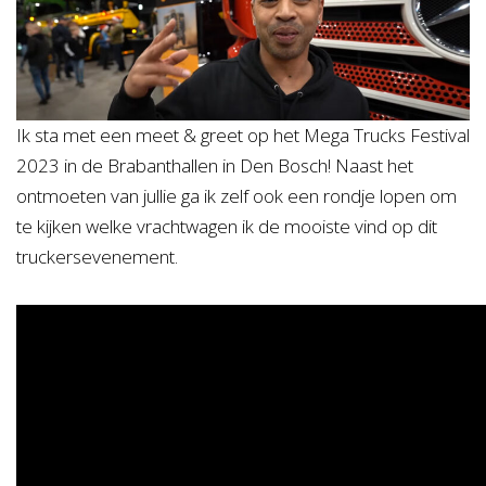
Ik sta met een meet & greet op het Mega Trucks Festival
2023 in de Brabanthallen in Den Bosch! Naast het
ontmoeten van jullie ga ik zelf ook een rondje lopen om
te kijken welke vrachtwagen ik de mooiste vind op dit
truckersevenement.