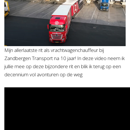
Mijn allerlaatste rit als vrachtwagenchauffeur bij
Zandbergen Transport na 10 jaar! In deze video neem ik
jullie mee op deze bijzondere rit en blik ik terug op een
decennium vol avonturen op de weg.