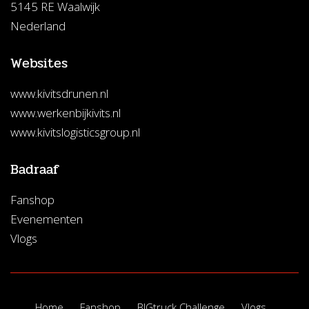
5145 RE Waalwijk
Nederland
Websites
www.kivitsdrunen.nl
www.werkenbijkivits.nl
www.kivitslogisticsgroup.nl
Badraaf
Fanshop
Evenementen
Vlogs
Home
Fanshop
BIGtruck Challenge
Vlogs