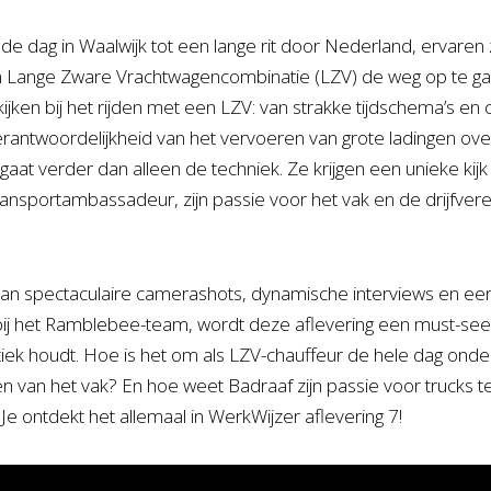
de dag in Waalwijk tot een lange rit door Nederland, ervaren z
Lange Zware Vrachtwagencombinatie (LZV) de weg op te gaan
kijken bij het rijden met een LZV: van strakke tijdschema’s e
antwoordelijkheid van het vervoeren van grote ladingen ove
gaat verder dan alleen de techniek. Ze krijgen een unieke kij
transportambassadeur, zijn passie voor het vak en de drijfveren
n spectaculaire camerashots, dynamische interviews en een e
ij het Ramblebee-team, wordt deze aflevering een must-see
tiek houdt. Hoe is het om als LZV-chauffeur de hele dag onder
en van het vak? En hoe weet Badraaf zijn passie voor trucks 
Je ontdekt het allemaal in WerkWijzer aflevering 7!