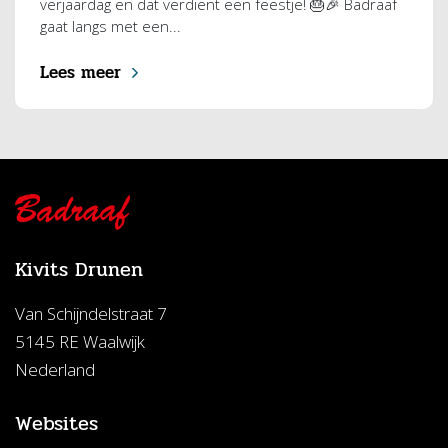
verjaardag en dat verdient een feestje! 🎂🎉 Badraaf
gaat langs met een...
Lees meer
Kivits Drunen
Van Schijndelstraat 7
5145 RE Waalwijk
Nederland
Websites