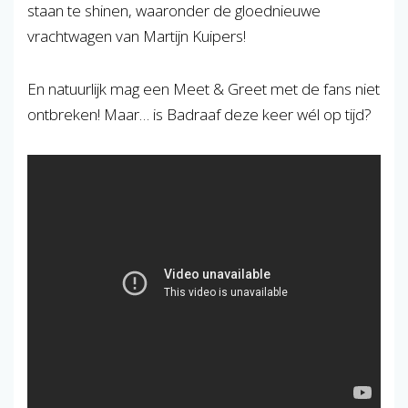
staan te shinen, waaronder de gloednieuwe
vrachtwagen van Martijn Kuipers!
En natuurlijk mag een Meet & Greet met de fans niet
ontbreken! Maar… is Badraaf deze keer wél op tijd?