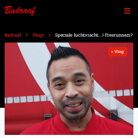
Badraaf
Vlogs
Speciale luchtvracht….! Freerunners?
Vlog