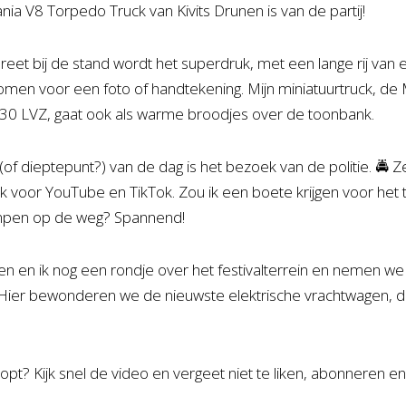
nia V8 Torpedo Truck van Kivits Drunen is van de partij!
reet bij de stand wordt het superdruk, met een lange rij van 
omen voor een foto of handtekening. Mijn miniatuurtruck, d
530 LVZ, gaat ook als warme broodjes over de toonbank.
f dieptepunt?) van de dag is het bezoek van de politie. 🚔 Ze z
ak voor YouTube en TikTok. Zou ik een boete krijgen voor het
mpen op de weg? Spannend!
n en ik nog een rondje over het festivalterrein en nemen we e
Hier bewonderen we de nieuwste elektrische vrachtwagen,
pt? Kijk snel de video en vergeet niet te liken, abonneren en