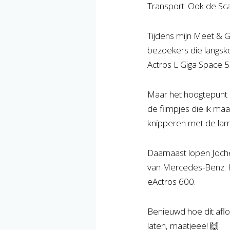
Transport. Ook de Sca
Tijdens mijn Meet & G
bezoekers die langsk
Actros L Giga Space 
Maar het hoogtepunt (o
de filmpjes die ik ma
knipperen met de la
Daarnaast lopen Joche
van Mercedes-Benz. 
eActros 600.
Benieuwd hoe dit afloo
laten, maatjeee! 🙌