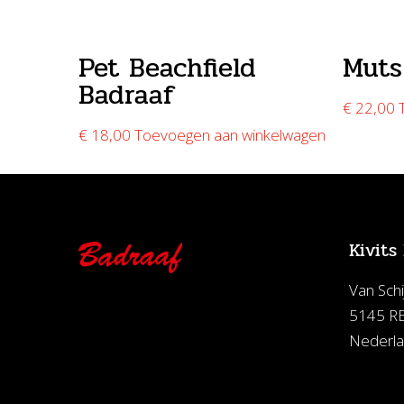
Pet Beachfield
Muts
Badraaf
€
22,00
€
18,00
Toevoegen aan winkelwagen
Kivits
Van Schi
5145 RE
Nederl