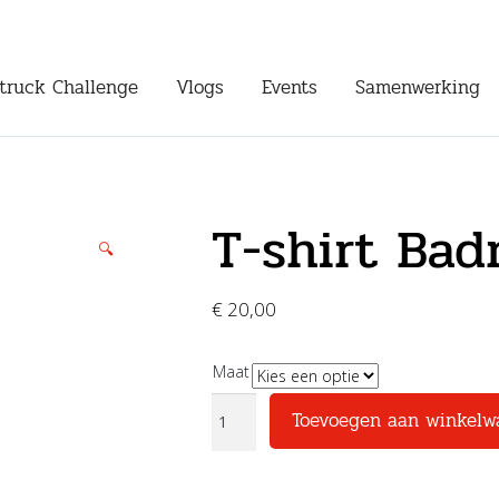
truck Challenge
Vlogs
Events
Samenwerking
T-shirt Bad
🔍
€
20,00
Maat
T-
Toevoegen aan winkelw
shirt
Badraaf
aantal