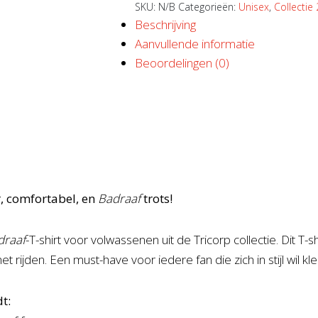
SKU:
N/B
Categorieën:
Unisex
,
Collectie
Beschrijving
Aanvullende informatie
Beoordelingen (0)
r, comfortabel, en
Badraaf
trots!
draaf
-T-shirt voor volwassenen uit de Tricorp collectie. Dit T-
t rijden. Een must-have voor iedere fan die zich in stijl wil kl
t: