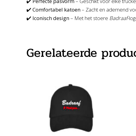
✔️
Perfecte pasvorm
– Geschikt voor elke trucker
✔️
Comfortabel katoen
– Zacht en ademend voo
✔️
Iconisch design
– Met het stoere
Badraaf
-log
Gerelateerde produ