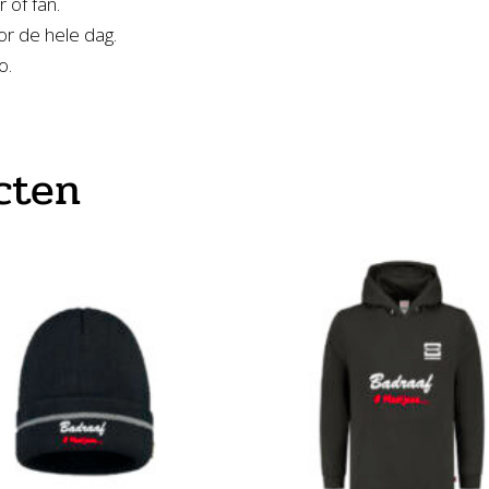
 of fan.
r de hele dag.
o.
cten