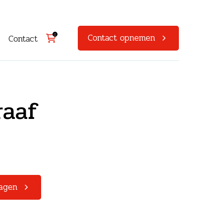
Contact opnemen
0
Contact
raaf
agen