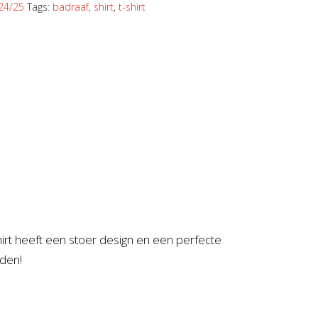
 24/25
Tags:
badraaf
,
shirt
,
t-shirt
shirt heeft een stoer design en een perfecte
eden!