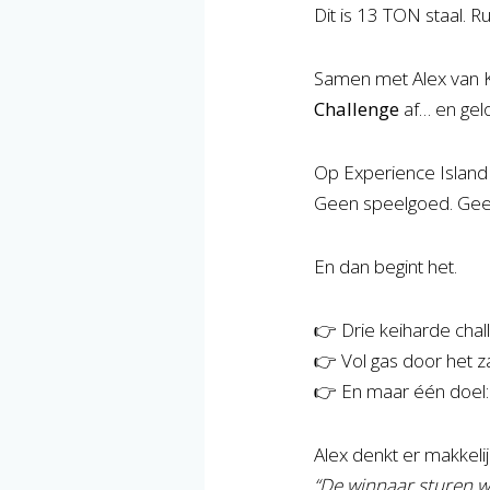
Dit is 13 TON staal. R
Samen met
Alex van
Challenge
af… en gelo
Op
Experience Island
Geen speelgoed. Geen
En dan begint het.
👉 Drie keiharde chal
👉 Vol gas door het 
👉 En maar één doel:
Alex denkt er makkeli
“De winnaar sturen w