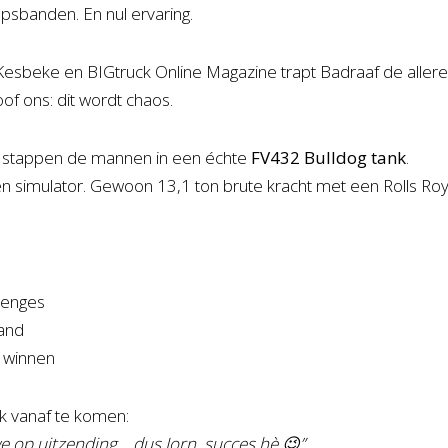
upsbanden. En nul ervaring.
 Kesbeke
en
BIGtruck Online Magazine
trapt Badraaf de aller
of ons: dit wordt chaos.
stappen de mannen in een échte
FV432 Bulldog tank
.
 simulator. Gewoon 13,1 ton brute kracht met een Rolls Roy
lenges
zand
 winnen
jk vanaf te komen:
e op uitzending… dus Jorn, succes hè 😉”