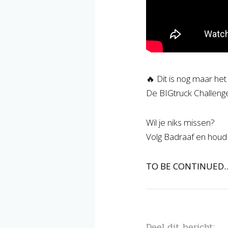
🔥 Dit is nog maar het
De BIGtruck Challeng
Wil je niks missen?
Volg Badraaf en houd 
TO BE CONTINUED
Deel dit bericht: