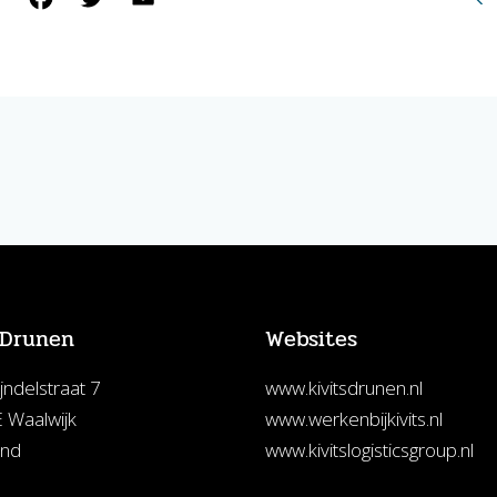
 Drunen
Websites
jndelstraat 7
www.kivitsdrunen.nl
 Waalwijk
www.werkenbijkivits.nl
and
www.kivitslogisticsgroup.nl