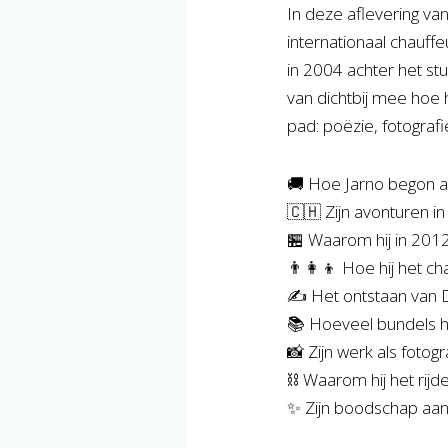
In deze aflevering v
internationaal chauffe
in 2004 achter het stu
van dichtbij mee hoe h
pad: poëzie, fotografi
🚚 Hoe Jarno begon al
🇨🇭 Zijn avonturen i
🏪 Waarom hij in 2012
👨‍👩‍👦 Hoe hij het 
✍️ Het ontstaan van D
📚 Hoeveel bundels h
📸 Zijn werk als fotog
⛓️ Waarom hij het rijde
✨ Zijn boodschap aan