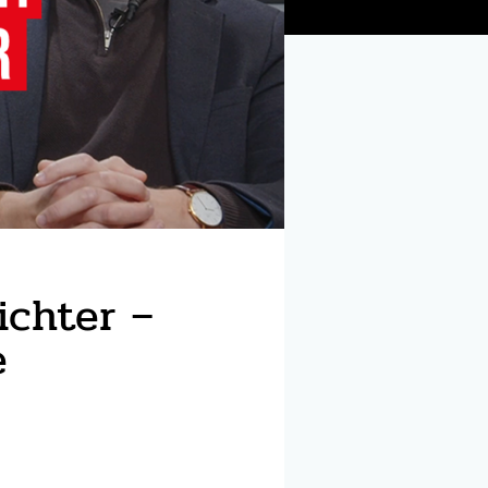
ichter –
e