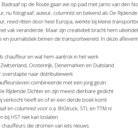
an Badraaf op de Route gaan we op pad met Jarno van den No
ur, nu fotograaf, auteur, columnist en bekend als De Rijdende
ur, reed ritten door heel Europa, werkte bij kleine transport
et vak veranderde. Maar zijn creativiteit bracht hem uiteinde
e en journalistiek binnen de transportwereld. In deze afleveri
s chauffeur en wat hem aantrok in het werk
n Zwitserland, Oostenrijk, Denemarken en Duitsland
 overstapte naar distributiewerk
chauffeursleven combineerde met een jong gezin
e Rijdende Dichter en zijn meest dierbare gedicht
ij verkocht heeft en of er een derde boek komt
raaf en columnist voor o.a. BIGtruck, STL en TTM.nl
n bij HST niet kan loslaten
 chauffeurs die dromen van iets nieuws