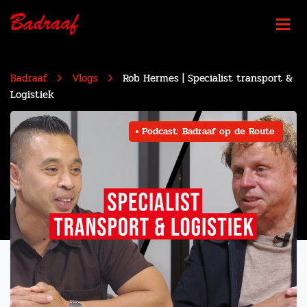
Badraaf
Vlogs
Rob Hermes | Specialist transport &
Logistiek
Podcast: Badraaf op de Route