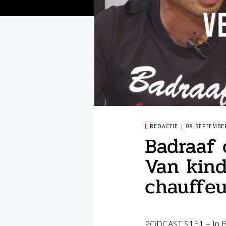
REDACTIE
08 SEPTEMBE
Badraaf 
Van kind
chauffeu
PODCAST S1E1 – In Ba