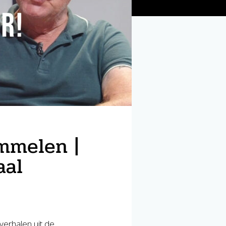
mmelen |
aal
erhalen uit de