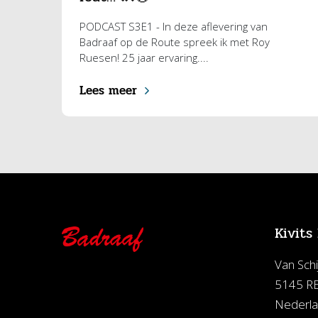
PODCAST S3E1 - In deze aflevering van
Badraaf op de Route spreek ik met Roy
Ruesen! 25 jaar ervaring....
Lees meer
Kivits
Van Schi
5145 RE
Nederl