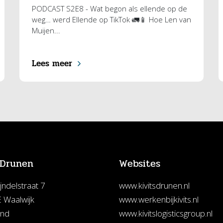
PODCAST S2E8 - Wat begon als ellende op de
weg… werd Ellende op TikTok 🚛📱 Hoe Len van
Muijen...
Lees meer
 Drunen
Websites
jndelstraat 7
www.kivitsdrunen.nl
 Waalwijk
www.werkenbijkivits.nl
and
www.kivitslogisticsgroup.nl