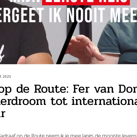
R 2025
op de Route: Fer van Do
erdroom tot internation
r
draaf op de Route neem ik je mee langs de mooiste levensv