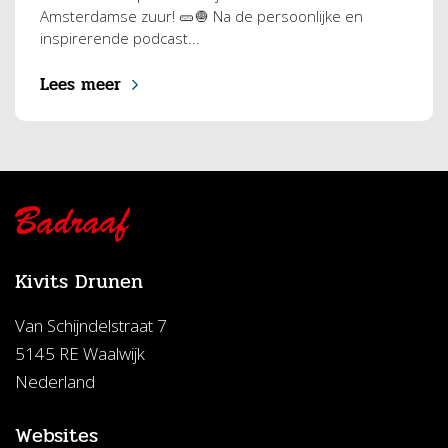
Amsterdamse zuur! 🥒🧅 Na de persoonlijke en
inspirerende podcast...
Lees meer
Kivits Drunen
Van Schijndelstraat 7
5145 RE Waalwijk
Nederland
Websites