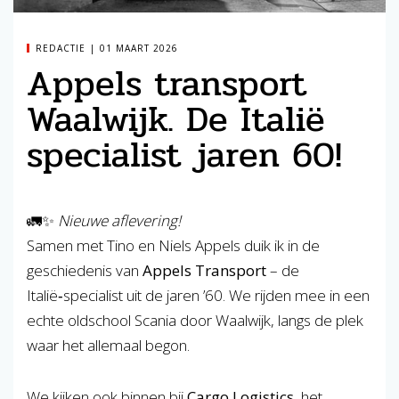
REDACTIE
01 MAART 2026
Appels transport
Waalwijk. De Italië
specialist jaren 60!
🚛✨
Nieuwe aflevering!
Samen met Tino en Niels Appels duik ik in de
geschiedenis van
Appels Transport
– de
Italië‑specialist uit de jaren ’60. We rijden mee in een
echte oldschool Scania door Waalwijk, langs de plek
waar het allemaal begon.
We kijken ook binnen bij
Cargo Logistics
, het