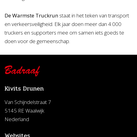
De Warmste Truckrun
staat in het teken van transport
en verkeersveiligheid. Elk jaar doen meer dan 4.000
truckers en supporters mee om samen iets goeds te
doen voor de gemeenschap.
Kivits Drunen
Van Schijndelstraat 7
5145 RE Waalwijk
Nederland
Websites