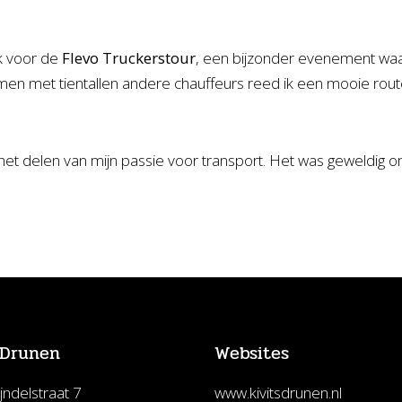
ck voor de
Flevo Truckerstour
, een bijzonder evenement waa
en met tientallen andere chauffeurs reed ik een mooie route
 het delen van mijn passie voor transport. Het was geweldig
 Drunen
Websites
jndelstraat 7
www.kivitsdrunen.nl